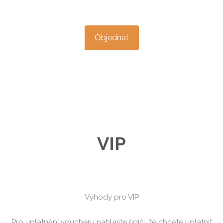
Základní tarif činí 12,- nástupní sazba
+ 24,-/km . Minimální jízdné je 40,- .
Objednat
VIP