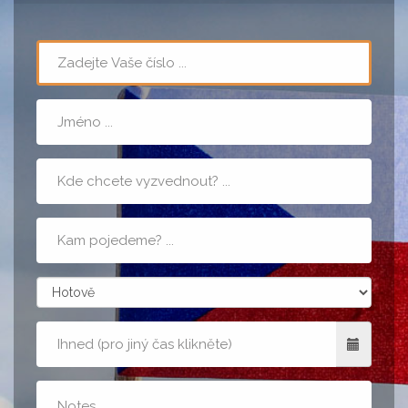
Telefon
Jméno
Místo
nástupu
Cílová
adresa
zpusobPlatby
Kdy
Poznámka