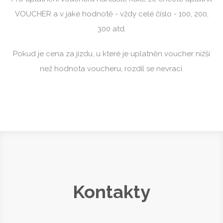
Výhody pro VIP
Pro uplatnění voucheru nahlaste řidiči, že chcete uplatnit
VOUCHER a v jaké hodnotě - vždy celé číslo - 100, 200,
300 atd.
Pokud je cena za jízdu, u které je uplatněn voucher nižší
než hodnota voucheru, rozdíl se nevrací.