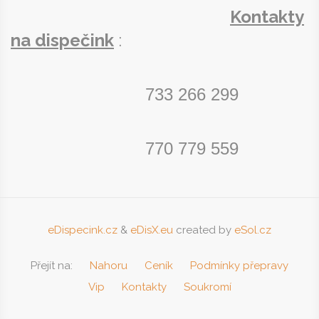
Kontakty
Kontakty
na dispečink
:
733 266 299
770 779 559
eDispecink.cz
&
eDisX.eu
created by
eSol.cz
Přejít na:
Nahoru
Ceník
Podmínky přepravy